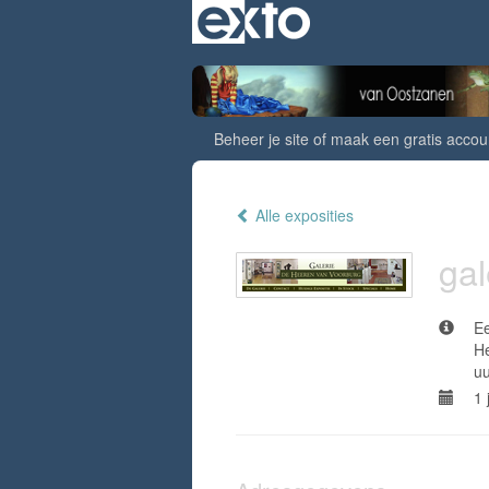
Beheer je site
of
maak een gratis accou
Alle exposities
gal
Ee
He
uu
1 