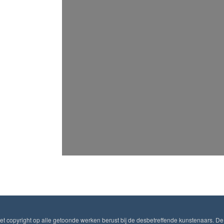
Het copyright op alle getoonde werken berust bij de desbetreffende kunstenaars. De