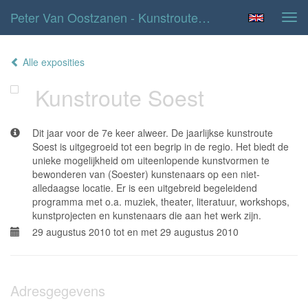
Peter Van Oostzanen - Kunstroute Soest
Tog
navi
Alle exposities
Kunstroute Soest
Dit jaar voor de 7e keer alweer. De jaarlijkse kunstroute
Soest is uitgegroeid tot een begrip in de regio. Het biedt de
unieke mogelijkheid om uiteenlopende kunstvormen te
bewonderen van (Soester) kunstenaars op een niet-
alledaagse locatie. Er is een uitgebreid begeleidend
programma met o.a. muziek, theater, literatuur, workshops,
kunstprojecten en kunstenaars die aan het werk zijn.
29 augustus 2010 tot en met 29 augustus 2010
Adresgegevens