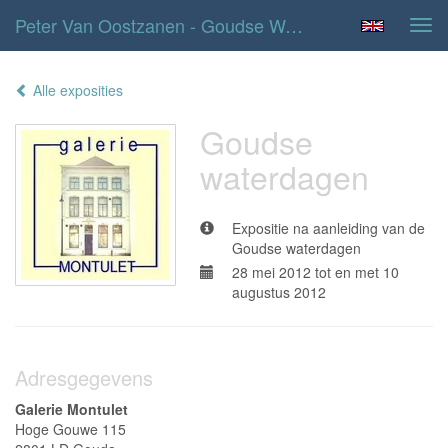
Peter Van Oostzanen - Goudse Waterdagen
Tog
navi
Alle exposities
Goudse
waterdagen
Expositie na aanleiding van de
Goudse waterdagen
28 mei 2012 tot en met 10
augustus 2012
Adresgegevens
Galerie Montulet
Hoge Gouwe 115