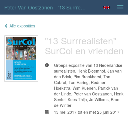
Peter Van Oostzanen - "13 Surrrealisten" SurCol En Vrienden
Tog
navi
Alle exposities
"13 Surrrealisten"
SurCol en vrienden
Groeps expositie van 13 Nederlandse
surrealisten. Henk Bloemhof, Jan van
den Brink, Pim Bronkhorst, Ton
Cabret, Ton Haring, Redmer
Hoekstra, Wim Kuenen, Partick van
der Linde, Peter van Oostzanen, Henk
Sentel, Kees Thijn, Jo Willems, Bram
de Winter
13 mei 2017 tot en met 25 juni 2017