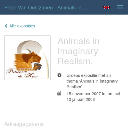
Peter Van Oostzanen - Animals In Imaginary Realism.
Tog
navi
Alle exposities
Animals in
Imaginary
Realism.
Groeps expositie met als
thema 'Animals in Imaginary
Realism'.
15 november 2007 tot en met
10 januari 2008
Adresgegevens