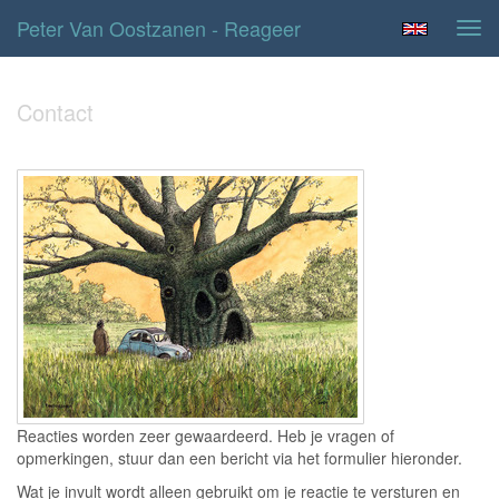
Peter Van Oostzanen - Reageer
Tog
navi
Contact
Reacties worden zeer gewaardeerd. Heb je vragen of
opmerkingen, stuur dan een bericht via het formulier hieronder.
Wat je invult wordt alleen gebruikt om je reactie te versturen en