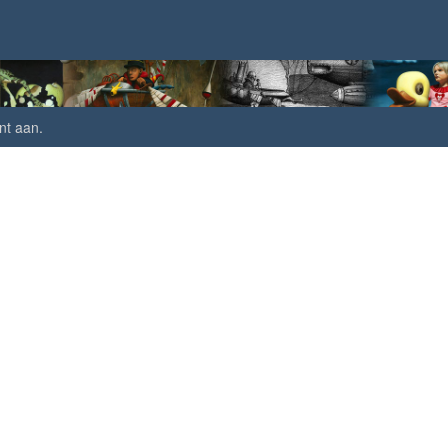
nt aan
.