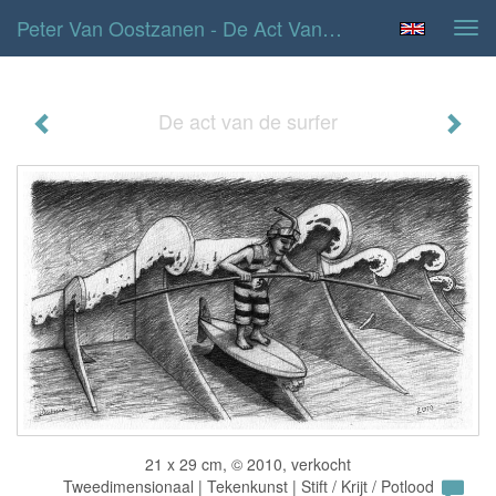
Peter Van Oostzanen - De Act Van De Surfer
Tog
navi
De act van de surfer
21 x 29 cm, © 2010, verkocht
Tweedimensionaal | Tekenkunst | Stift / Krijt / Potlood