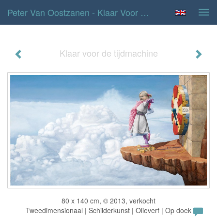
Peter Van Oostzanen - Klaar Voor De Tijdmachine
Tog
navi
Klaar voor de tijdmachine
80 x 140 cm, © 2013, verkocht
Tweedimensionaal | Schilderkunst | Olieverf | Op doek