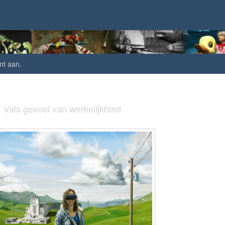
nt aan
.
Vals gevoel van werkelijkhied