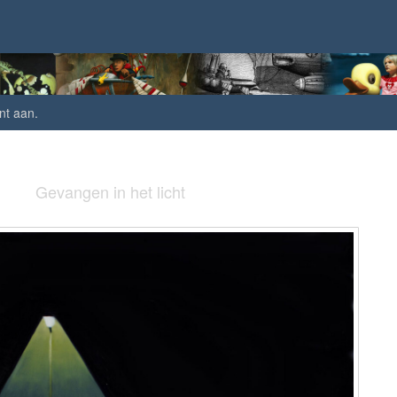
nt aan
.
Gevangen in het licht