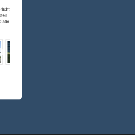
licht
sten
latie