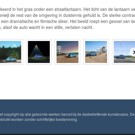
erd in het gras onder een straatlantaarn. Het licht van de lantaarn ver
erwijl de rest van de omgeving in duisternis gehuld is. De sterke contra
een dramatische en filmische sfeer. Het beeld roept een gevoel van iso
, alsof de auto wacht in een stille, verlaten nacht.
Het copyright op alle getoonde werken berust bij de desbetreffende kunstenaars. De
ruikt worden zonder schriftelijke toestemming.